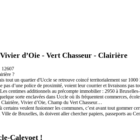
Vivier d’Oie - Vert Chasseur - Clairière
: 12607
irière ?
tout un quartier d'Uccle se retrouve coincé territorialement sur 1000 Br
se pas d’une police de proximité, voient leur courrier et livraisons pas 
Les centimes additionnels au précompte immobilier : 2950 à Bruxelles-Vi
quelque sorte enclavées dans Uccle où ils fréquentent commerces, écoles,
a Clairière, Vivier d’Oie, Champ du Vert Chasseur…
 certains veulent fusionner les communes, c’est avant tout gommer certa
 Ville de Bruxelles, ils doivent aller chercher papiers, passeports au Ce
le-Calevoet !