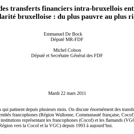
des transferts financiers intra-bruxellois e
darité bruxelloise : du plus pauvre au plus ri
Emmanuel De Bock
Député MR-FDF
Michel Colson
Député et Secrétaire Général des FDF
Mardi 22 mars 2011
les qui patinent depuis plusieurs mois. On discute énormément des transfe
tes entités francophones (Région Wallonne, Communauté française, Coco
les institutions représentant les francophones (Cocof) et les flamands (V
la Région vers la Cocof et la VGC) depuis 1993 à aujourd’hui.