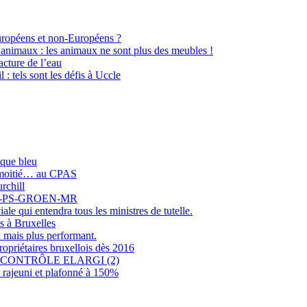
Européens et non-Européens ?
 animaux : les animaux ne sont plus des meubles !
cture de l’eau
l : tels sont les défis à Uccle
sque bleu
r moitié… au CPAS
rchill
COLO-PS-GROEN-MR
e qui entendra tous les ministres de tutelle.
s à Bruxelles
 mais plus performant.
opriétaires bruxellois dès 2016
CONTRÔLE ELARGI (2)
rajeuni et plafonné à 150%