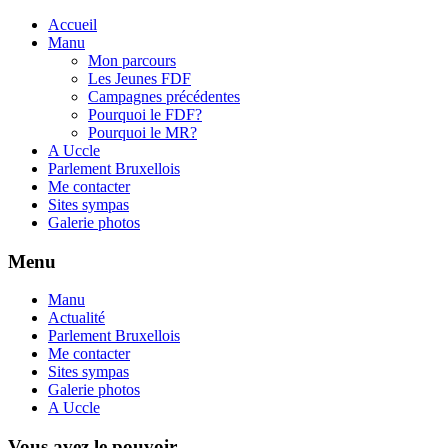
Accueil
Manu
Mon parcours
Les Jeunes FDF
Campagnes précédentes
Pourquoi le FDF?
Pourquoi le MR?
A Uccle
Parlement Bruxellois
Me contacter
Sites sympas
Galerie photos
Menu
Manu
Actualité
Parlement Bruxellois
Me contacter
Sites sympas
Galerie photos
A Uccle
Vous avez le pouvoir