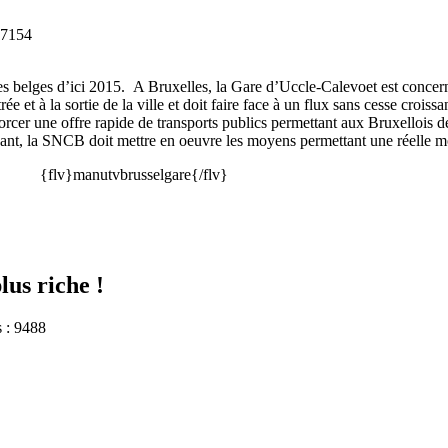
 7154
s belges d’ici 2015.
A Bruxelles, la Gare d’Uccle-Calevoet est concern
ée et à la sortie de la ville et doit faire face à un flux sans cesse croiss
forcer une offre rapide de transports publics permettant aux Bruxellois de
ant, la SNCB doit mettre en oeuvre les moyens permettant une réelle mob
{flv}manutvbrusselgare{/flv}
lus riche !
s : 9488