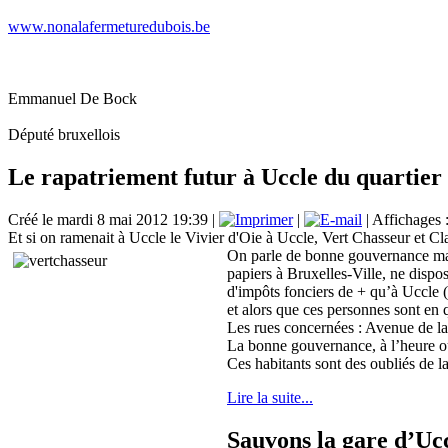
www.nonalafermeturedubois.be
Emmanuel De Bock
Député bruxellois
Le rapatriement futur à Uccle du quartier 
Créé le mardi 8 mai 2012 19:39
|
|
| Affichages 
Et si on ramenait à Uccle le Vivier d'Oie à Uccle, Vert Chasseur et Cla
On parle de bonne gouvernance mais 
papiers à Bruxelles-Ville, ne dispo
d'impôts fonciers de + qu’à Uccle (
et alors que ces personnes sont en 
Les rues concernées : Avenue de l
La bonne gouvernance, à l’heure où
Ces habitants sont des oubliés de la
Lire la suite...
Sauvons la gare d’Ucc