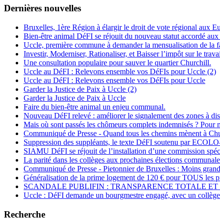
Dernières nouvelles
Bruxelles, 1ère Région à élargir le droit de vote régional aux 
Bien-être animal DéFI se réjouit du nouveau statut accordé aux
Uccle, première commune à demander la mensualisation de la fa
Investir, Moderniser, Rationaliser, et Baisser l’impôt sur le travai
Une consultation populaire pour sauver le quartier Churchill.
Uccle au DéFI : Relevons ensemble vos DéFIs pour Uccle (2)
Uccle au DéFI : Relevons ensemble vos DéFIs pour Uccle
Garder la Justice de Paix à Uccle (2)
Garder la Justice de Paix à Uccle
Faire du bien-être animal un enjeu communal.
Nouveau DéFI relevé : améliorer le signalement des zones à di
Mais où sont passés les chômeurs complets indemnisés ? Pou
Communiqué de Presse - Quand tous les chemins mènent à Chu
Suppression des suppléants, le texte DéFI soutenu par E
SIAMU DéFI se réjouit de l’installation d’une commission spécial
La parité dans les collèges aux prochaines élections communale
Communiqué de Presse - Pietonnier de Bruxelles : Moins grand
Généralisation de la prime logement de 120 € pour TOUS les pr
SCANDALE PUBLIFIN : TRANSPARENCE TOTALE ET 
Uccle : DéFI demande un bourgmestre engagé, avec un collège 
Recherche