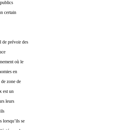
 publics
n certain
 de prévoir des
cace
onnement où le
onomies en
n de zone de
x est un
urs leurs
ils
s lorsqu’ils se