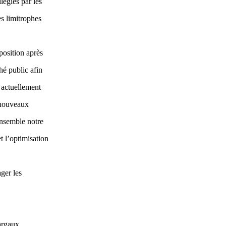
légiés par les
s limitrophes
position après
hé public afin
 actuellement
 nouveaux
ensemble notre
t l’optimisation
ager les
argaux