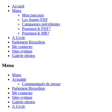
Accueil
Manu
Mon parcours
Les Jeunes FDF
Campagnes précédentes
Pourquoi le FDF?
Pourquoi le MR?
A Uccle
Parlement Bruxellois
Me contacter
Sites sympas
Galerie photos
Menu
Manu
Actualité
Communiqués de presse
Parlement Bruxellois
Me contacter
Sites sympas
Galerie photos
A Uccle