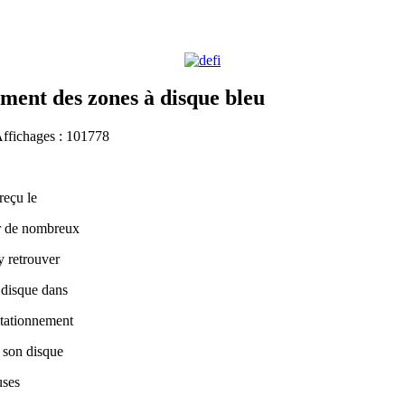
ment des zones à disque bleu
Affichages : 101778
reçu le
ur de nombreux
y retrouver
 disque dans
stationnement
é son disque
uses