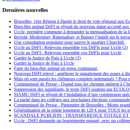
Dernières nouvelles
Bruxelles, 1ère Région à élargir le droit de vote régional aux 
Bien-être animal DéFI se réjouit du nouveau statut accordé aux
Uccle, première commune à demander la mensualisation de la fa
Investir, Moderniser, Rationaliser, et Baisser l’impôt sur le travai
Une consultation populaire pour sauver le quartier Churchill.
Uccle au DéFI : Relevons ensemble vos DéFIs pour Uccle (2)
Uccle au DéFI : Relevons ensemble vos DéFIs pour Uccle
Garder la Justice de Paix à Uccle (2)
Garder la Justice de Paix à Uccle
Faire du bien-être animal un enjeu communal.
Nouveau DéFI relevé : améliorer le signalement des zones à di
Mais où sont passés les chômeurs complets indemnisés ? Pou
Communiqué de Presse - Quand tous les chemins mènent à Chu
Suppression des suppléants, le texte DéFI soutenu par E
SIAMU DéFI se réjouit de l’installation d’une commission spécial
La parité dans les collèges aux prochaines élections communale
Communiqué de Presse - Pietonnier de Bruxelles : Moins grand
Généralisation de la prime logement de 120 € pour TOUS les pr
SCANDALE PUBLIFIN : TRANSPARENCE TOTALE ET 
Uccle : DéFI demande un bourgmestre engagé, avec un collège 