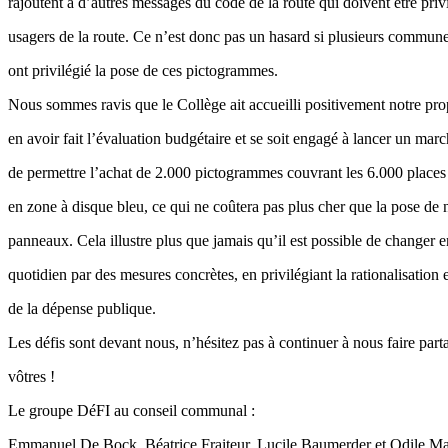
rajoutent à d’autres messages du code de la route qui doivent être privi
usagers de la route. Ce n’est donc pas un hasard si plusieurs commune
ont privilégié la pose de ces pictogrammes.
Nous sommes ravis que le Collège ait accueilli positivement notre pro
en avoir fait l’évaluation budgétaire et se soit engagé à lancer un marc
de permettre l’achat de 2.000 pictogrammes couvrant les 6.000 places
en zone à disque bleu, ce qui ne coûtera pas plus cher que la pose de
panneaux. Cela illustre plus que jamais qu’il est possible de changer 
quotidien par des mesures concrètes, en privilégiant la rationalisation e
de la dépense publique.
Les défis sont devant nous, n’hésitez pas à continuer à nous faire part
vôtres !
Le groupe DéFI au conseil communal :
Emmanuel De Bock, Béatrice Fraiteur, Lucile Baumerder et Odile M