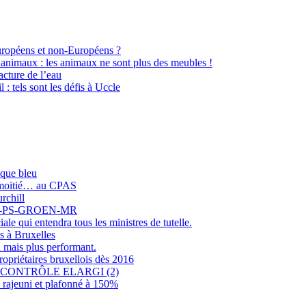
Européens et non-Européens ?
 animaux : les animaux ne sont plus des meubles !
cture de l’eau
l : tels sont les défis à Uccle
sque bleu
r moitié… au CPAS
rchill
COLO-PS-GROEN-MR
e qui entendra tous les ministres de tutelle.
s à Bruxelles
 mais plus performant.
opriétaires bruxellois dès 2016
CONTRÔLE ELARGI (2)
rajeuni et plafonné à 150%