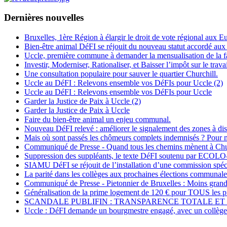
Dernières nouvelles
Bruxelles, 1ère Région à élargir le droit de vote régional aux 
Bien-être animal DéFI se réjouit du nouveau statut accordé aux
Uccle, première commune à demander la mensualisation de la fa
Investir, Moderniser, Rationaliser, et Baisser l’impôt sur le travai
Une consultation populaire pour sauver le quartier Churchill.
Uccle au DéFI : Relevons ensemble vos DéFIs pour Uccle (2)
Uccle au DéFI : Relevons ensemble vos DéFIs pour Uccle
Garder la Justice de Paix à Uccle (2)
Garder la Justice de Paix à Uccle
Faire du bien-être animal un enjeu communal.
Nouveau DéFI relevé : améliorer le signalement des zones à di
Mais où sont passés les chômeurs complets indemnisés ? Pou
Communiqué de Presse - Quand tous les chemins mènent à Chu
Suppression des suppléants, le texte DéFI soutenu par E
SIAMU DéFI se réjouit de l’installation d’une commission spécial
La parité dans les collèges aux prochaines élections communale
Communiqué de Presse - Pietonnier de Bruxelles : Moins grand
Généralisation de la prime logement de 120 € pour TOUS les pr
SCANDALE PUBLIFIN : TRANSPARENCE TOTALE ET 
Uccle : DéFI demande un bourgmestre engagé, avec un collège 