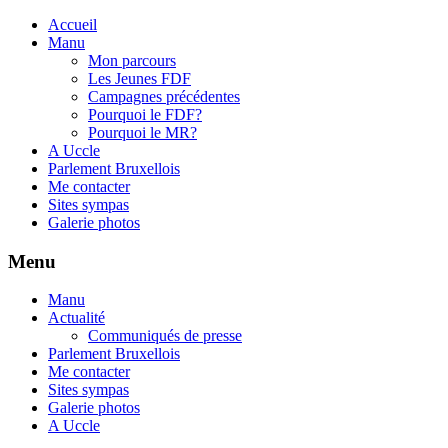
Accueil
Manu
Mon parcours
Les Jeunes FDF
Campagnes précédentes
Pourquoi le FDF?
Pourquoi le MR?
A Uccle
Parlement Bruxellois
Me contacter
Sites sympas
Galerie photos
Menu
Manu
Actualité
Communiqués de presse
Parlement Bruxellois
Me contacter
Sites sympas
Galerie photos
A Uccle