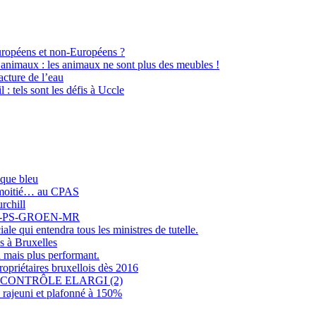
Européens et non-Européens ?
 animaux : les animaux ne sont plus des meubles !
cture de l’eau
l : tels sont les défis à Uccle
sque bleu
r moitié… au CPAS
rchill
COLO-PS-GROEN-MR
e qui entendra tous les ministres de tutelle.
s à Bruxelles
 mais plus performant.
opriétaires bruxellois dès 2016
CONTRÔLE ELARGI (2)
rajeuni et plafonné à 150%