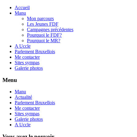
Accueil
Manu
Mon parcours
Les Jeunes FDF
Campagnes précédentes
Pourquoi le FDF?
Pourquoi le MR?
A Uccle
Parlement Bruxellois
Me contacter
Sites sympas
Galerie photos
Menu
Manu
Actualité
Parlement Bruxellois
Me contacter
Sites sympas
Galerie photos
A Uccle
Vous avez le pouvoir