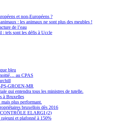
Européens et non-Européens ?
 animaux : les animaux ne sont plus des meubles !
cture de l’eau
l : tels sont les défis à Uccle
sque bleu
r moitié… au CPAS
rchill
COLO-PS-GROEN-MR
e qui entendra tous les ministres de tutelle.
s à Bruxelles
 mais plus performant.
opriétaires bruxellois dès 2016
CONTRÔLE ELARGI (2)
rajeuni et plafonné à 150%