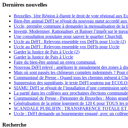
Dernières nouvelles
Bruxelles, 1ère Région à élargir le droit de vote régional aux 
Bien-être animal DéFI se réjouit du nouveau statut accordé aux
Uccle, première commune à demander la mensualisation de la fa
Investir, Moderniser, Rationaliser, et Baisser l’impôt sur le travai
Une consultation populaire pour sauver le quartier Churchill.
Uccle au DéFI : Relevons ensemble vos DéFIs pour Uccle (2)
Uccle au DéFI : Relevons ensemble vos DéFIs pour Uccle
Garder la Justice de Paix à Uccle (2)
Garder la Justice de Paix à Uccle
Faire du bien-être animal un enjeu communal.
Nouveau DéFI relevé : améliorer le signalement des zones à di
Mais où sont passés les chômeurs complets indemnisés ? Pou
Communiqué de Presse - Quand tous les chemins mènent à Chu
Suppression des suppléants, le texte DéFI soutenu par E
SIAMU DéFI se réjouit de l’installation d’une commission spécial
La parité dans les collèges aux prochaines élections communale
Communiqué de Presse - Pietonnier de Bruxelles : Moins grand
Généralisation de la prime logement de 120 € pour TOUS les pr
SCANDALE PUBLIFIN : TRANSPARENCE TOTALE ET 
Uccle : DéFI demande un bourgmestre engagé, avec un collège 
Recherche