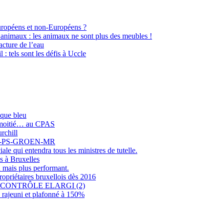
Européens et non-Européens ?
 animaux : les animaux ne sont plus des meubles !
cture de l’eau
l : tels sont les défis à Uccle
sque bleu
r moitié… au CPAS
rchill
COLO-PS-GROEN-MR
e qui entendra tous les ministres de tutelle.
s à Bruxelles
 mais plus performant.
opriétaires bruxellois dès 2016
CONTRÔLE ELARGI (2)
rajeuni et plafonné à 150%