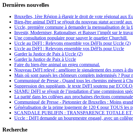
Dernières nouvelles
Bruxelles, 1ère Région à élargir le droit de vote régional aux 
Bien-être animal DéFI se réjouit du nouveau statut accordé aux
Uccle, première commune à demander la mensualisation de la fa
Investir, Moderniser, Rationaliser, et Baisser l’impôt sur le travai
Une consultation populaire pour sauver le quartier Churchill.
Uccle au DéFI : Relevons ensemble vos DéFIs pour Uccle (2)
Uccle au DéFI : Relevons ensemble vos DéFIs pour Uccle
Garder la Justice de Paix à Uccle (2)
Garder la Justice de Paix à Uccle
Faire du bien-être animal un enjeu communal.
Nouveau DéFI relevé : améliorer le signalement des zones à di
Mais où sont passés les chômeurs complets indemnisés ? Pou
Communiqué de Presse - Quand tous les chemins mènent à Chu
Suppression des suppléants, le texte DéFI soutenu par E
SIAMU DéFI se réjouit de l’installation d’une commission spécial
La parité dans les collèges aux prochaines élections communale
Communiqué de Presse - Pietonnier de Bruxelles : Moins grand
Généralisation de la prime logement de 120 € pour TOUS les pr
SCANDALE PUBLIFIN : TRANSPARENCE TOTALE ET 
Uccle : DéFI demande un bourgmestre engagé, avec un collège 
Recherche