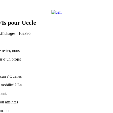
FIs pour Uccle
Affichages : 102396
 rester, nous
r d’un projet
acun ? Quelles
 mobilité ? La
ment,
ou atteintes
rmation