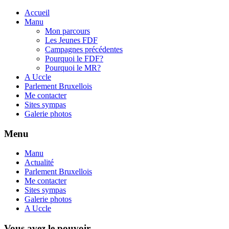
Accueil
Manu
Mon parcours
Les Jeunes FDF
Campagnes précédentes
Pourquoi le FDF?
Pourquoi le MR?
A Uccle
Parlement Bruxellois
Me contacter
Sites sympas
Galerie photos
Menu
Manu
Actualité
Parlement Bruxellois
Me contacter
Sites sympas
Galerie photos
A Uccle
Vous avez le pouvoir