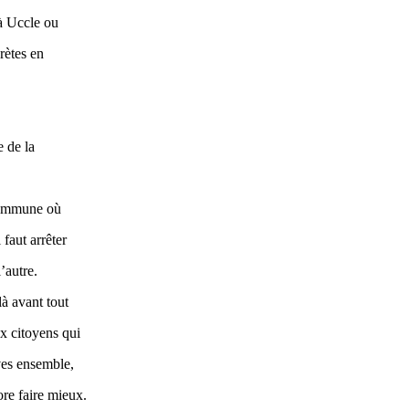
 à Uccle ou
rètes en
 de la
 commune où
 faut arrêter
’autre.
là avant tout
x citoyens qui
ives ensemble,
re faire mieux.